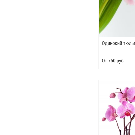
Одинокий тюль
Oт
750
руб