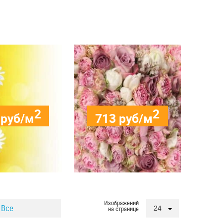
2
2
руб/м
713
руб/м
Изображений
Все
24
на странице