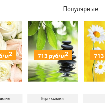
Популярные
2
2
б/м
713
руб/м
713
альные
Вертикальные