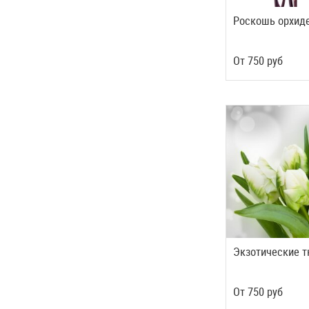
Роскошь орхид
Oт
750
руб
Экзотические 
Oт
750
руб