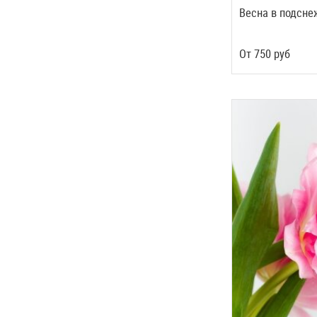
Весна в подсн
Oт
750
руб