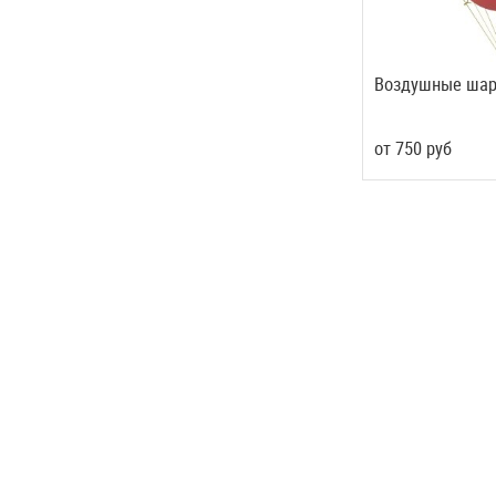
Воздушные ша
от
750
руб