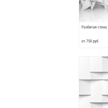
Разбитая стена
от
750
руб